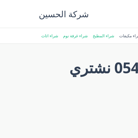
Skip
to
شركة الحسين
content
اء مكيفات
شراء المطبخ
شراء غرفة نوم
شراء اثاث
شراء الاثاث المستعمل بالخبر 0543188540 نشتري