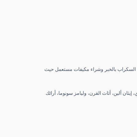
ع السكراب بالخبر وشراء مكيفات مستعمل حيث
 إيثان ألين، أثاث القرن، وليامز سونوما، أرائك